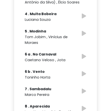
Antônio da Silva) , Élcio Soares
4 . Muita Bobeira
Luciana Souza
5 . Modinha
Tom Jobim , Vinícius de
Moraes
6 a . No Carnaval
Caetano Veloso , Jota
6 b . Vento
Toninho Horta
7 . Sambadalu
Marco Pereira
8 . Aparecida