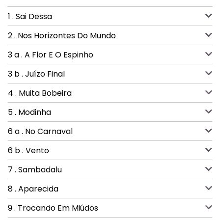
1 . Sai Dessa
2 . Nos Horizontes Do Mundo
3 a . A Flor E O Espinho
3 b . Juízo Final
4 . Muita Bobeira
5 . Modinha
6 a . No Carnaval
6 b . Vento
7 . Sambadalu
8 . Aparecida
9 . Trocando Em Miúdos