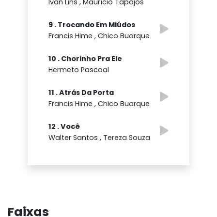
Ivan Lins , Maurício Tapajós
9 . Trocando Em Miúdos
Francis Hime , Chico Buarque
10 . Chorinho Pra Ele
Hermeto Pascoal
11 . Atrás Da Porta
Francis Hime , Chico Buarque
12 . Você
Walter Santos , Tereza Souza
Faixas