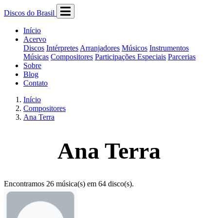
Discos do Brasil
Início
Acervo
Discos
Intérpretes
Arranjadores
Músicos
Instrumentos
Músicas
Compositores
Participações Especiais
Parcerias
Sobre
Blog
Contato
Início
Compositores
Ana Terra
Ana Terra
Encontramos 26 música(s) em 64 disco(s).