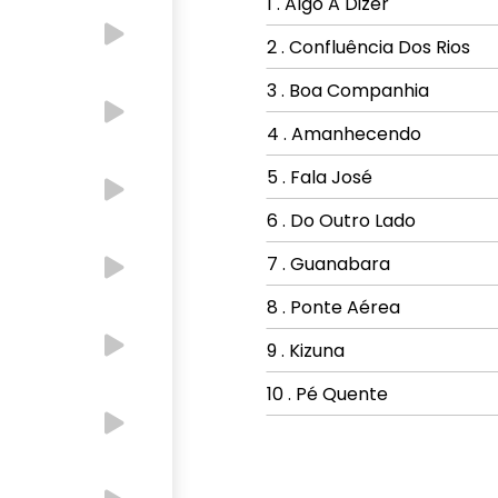
1 . Algo A Dizer
2 . Confluência Dos Rios
3 . Boa Companhia
4 . Amanhecendo
5 . Fala José
6 . Do Outro Lado
7 . Guanabara
8 . Ponte Aérea
9 . Kizuna
10 . Pé Quente