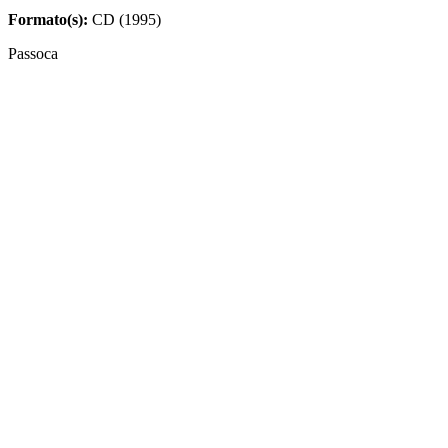
Formato(s):
CD (1995)
Passoca
MÚSICAS
Nome
Compositores
O Trenzinho Do Caipira (de
Ferreira Gullar, Heitor Villa-
"Bachianas Brasileiras Nº 2")
Lobos e Edu Lobo (adaptação)
TECA CALAZANS CANTA VILLA-LOBOS
Formato(s):
CD (1999)
Teca Calazans