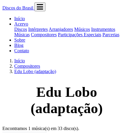
Discos do Brasil
Início
Acervo
Discos
Intérpretes
Arranjadores
Músicos
Instrumentos
Músicas
Compositores
Participações Especiais
Parcerias
Sobre
Blog
Contato
Início
Compositores
Edu Lobo (adaptação)
Edu Lobo
(adaptação)
Encontramos 1 música(s) em 33 disco(s).