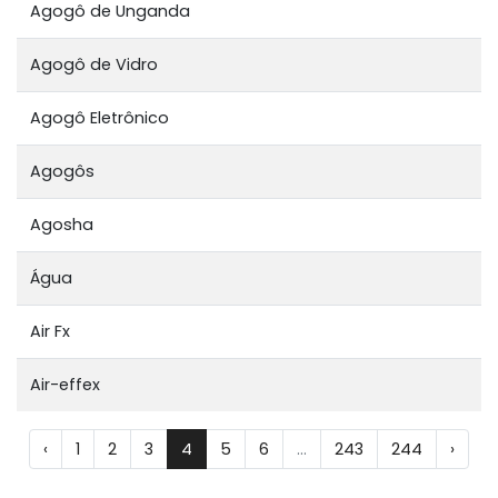
Agogô de Unganda
Agogô de Vidro
Agogô Eletrônico
Agogôs
Agosha
Água
Air Fx
Air-effex
‹
1
2
3
4
5
6
...
243
244
›