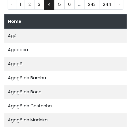
‹
1
2
3
4
5
6
...
243
244
›
Nome
Agê
Agoboca
Agogô
Agogô de Bambu
Agogô de Boca
Agogô de Castanha
Agogô de Madeira