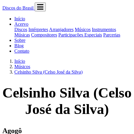
Discos do Brasil
Início
Acervo
Discos
Intérpretes
Arranjadores
Músicos
Instrumentos
Músicas
Compositores
Participações Especiais
Parcerias
Sobre
Blog
Contato
Início
Músicos
Celsinho Silva (Celso José da Silva)
Celsinho Silva (Celso
José da Silva)
Agogô