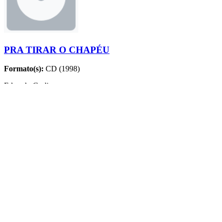
PRA TIRAR O CHAPÉU
Formato(s):
CD (1998)
Eduardo Gudin
MÚSICAS
Nome
Compositores
Violão Gentil
Eduardo Gudin e Dino Galvão Bueno
Das Flores
Eduardo Gudin
Quem Chega
Eduardo Gudin
Atrasado
Paulinho da Viola (Paulo Cesar Baptista de Faria)
Ainda Mais
e Eduardo Gudin