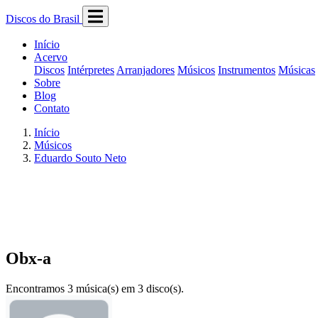
Discos do Brasil
Início
Acervo
Discos
Intérpretes
Arranjadores
Músicos
Instrumentos
Músicas
Sobre
Blog
Contato
Início
Músicos
Eduardo Souto Neto
Obx-a
Encontramos 3 música(s) em 3 disco(s).