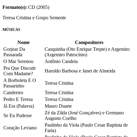
Formato(s):
CD (2005)
Teresa Cristina e Grupo Semente
MÚSICAS
Nome
Compositores
Gorjear Da
Casquinha (Oto Enrique Trepte) e Argemiro
Passarada
(Argemiro Patrocínio)
O Mar Serenou
Antônio Candeia
Pra Que Discutir
Haroldo Barbosa e Janet de Almeida
Com Madame?
A Borboleta E O
Teresa Cristina
Passarinho
Candeeiro
Teresa Cristina
Pedro E Teresa
Teresa Cristina
Já Era (Palavra)
Mauro Duarte
Zé da Zilda (José Gonçalves) e Germano
Se Eu Pudesse
Augusto Coelho
Paulinho da Viola (Paulo Cesar Baptista de
Coração Leviano
Faria)