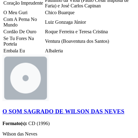
Paulinho da Viola (Paulo Cesar Baptista de
Coração Imprudente
Faria) e José Carlos Capinan
O Meu Guri
Chico Buarque
Com A Perna No
Luiz Gonzaga Júnior
Mundo
Cordão De Ouro
Roque Ferreira e Teresa Cristina
Se Tu Fores Na
Ventura (Boaventura dos Santos)
Portela
Embala Eu
Albaleria
O SOM SAGRADO DE WILSON DAS NEVES
Formato(s):
CD (1996)
Wilson das Neves