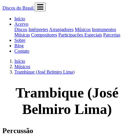
Discos do Brasil
Início
Acervo
Discos
Intérpretes
Arranjadores
Músicos
Instrumentos
Músicas
Compositores
Participações Especiais
Parcerias
Sobre
Blog
Contato
Início
Músicos
Trambique (José Belmiro Lima)
Trambique (José
Belmiro Lima)
Percussão