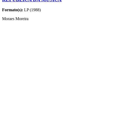
Formato(s):
LP (1988)
Moraes Moreira
MÚSICAS
Nome
Compositores
Dança Dos Bichos
Moreira da Silva
SAMBA DA CIDADE
Formato(s):
CD (2003)
Moacyr Luz