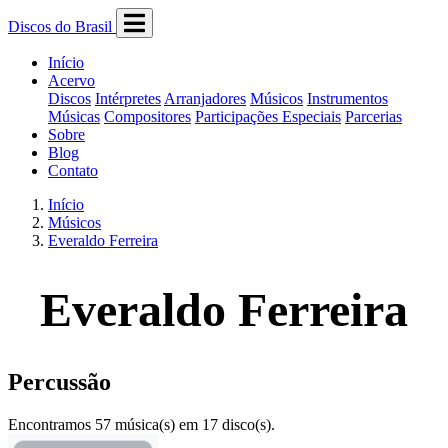
Discos do Brasil
Início
Acervo
Discos
Intérpretes
Arranjadores
Músicos
Instrumentos
Músicas
Compositores
Participações Especiais
Parcerias
Sobre
Blog
Contato
Início
Músicos
Everaldo Ferreira
Everaldo Ferreira
Percussão
Encontramos 57 música(s) em 17 disco(s).