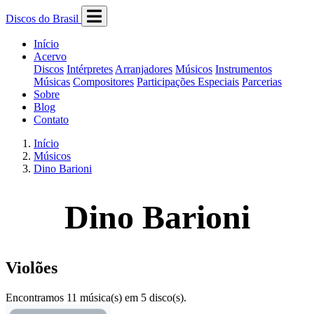
Discos do Brasil
Início
Acervo
Discos
Intérpretes
Arranjadores
Músicos
Instrumentos
Músicas
Compositores
Participações Especiais
Parcerias
Sobre
Blog
Contato
Início
Músicos
Dino Barioni
Dino Barioni
Violões
Encontramos 11 música(s) em 5 disco(s).