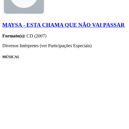
MAYSA - ESTA CHAMA QUE NÃO VAI PASSAR
Formato(s):
CD (2007)
Diversos Intérpretes (ver Participações Especiais)
MÚSICAS
Nome
Compositores
Quando A Saudade Vem
Maysa
Franqueza
Oswaldo Guilherme e Denis Brean
Morrer De Amor
Oscar Castro Neves e Luvercy Fiorini