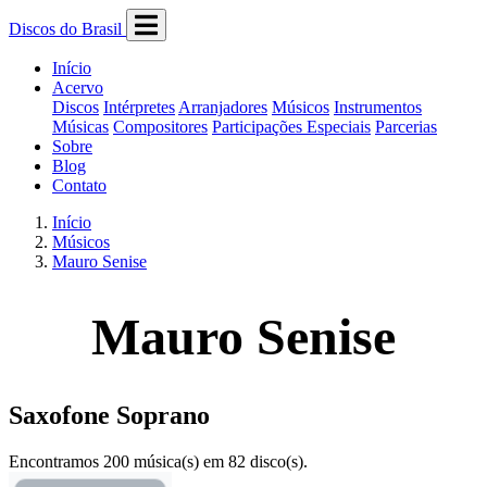
Discos do Brasil
Início
Acervo
Discos
Intérpretes
Arranjadores
Músicos
Instrumentos
Músicas
Compositores
Participações Especiais
Parcerias
Sobre
Blog
Contato
Início
Músicos
Mauro Senise
Mauro Senise
Saxofone Soprano
Encontramos 200 música(s) em 82 disco(s).