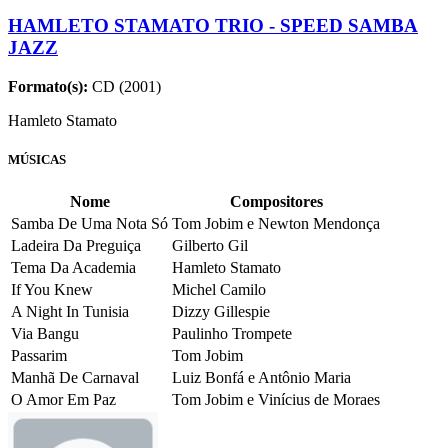
HAMLETO STAMATO TRIO - SPEED SAMBA
JAZZ
Formato(s):
CD (2001)
Hamleto Stamato
MÚSICAS
Nome
Compositores
Samba De Uma Nota Só
Tom Jobim e Newton Mendonça
Ladeira Da Preguiça
Gilberto Gil
Tema Da Academia
Hamleto Stamato
If You Knew
Michel Camilo
A Night In Tunisia
Dizzy Gillespie
Via Bangu
Paulinho Trompete
Passarim
Tom Jobim
Manhã De Carnaval
Luiz Bonfá e Antônio Maria
O Amor Em Paz
Tom Jobim e Vinícius de Moraes