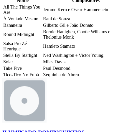
Nome
Compositores
All The Things You
Jerome Kern e Oscar Hammerstein
Are
À Vontade Mesmo
Raul de Souza
Bananeira
Gilberto Gil e João Donato
Bernie Hanighen, Cootie Williams e
Round Midnight
Thelonius Monk
Salsa Pro Zé
Hamleto Stamato
Henrique
Stella By Starlight
Ned Washington e Victor Young
Solar
Miles Davis
Take Five
Paul Desmond
Tico-Tico No Fubá
Zequinha de Abreu