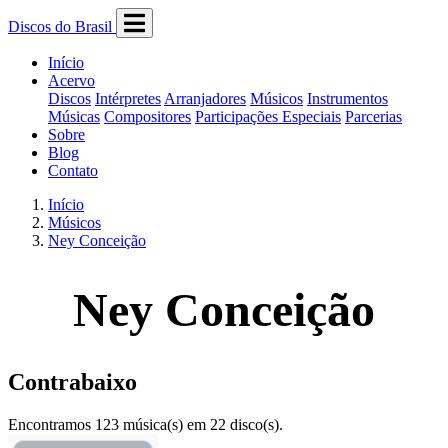
Discos do Brasil
Início
Acervo
Discos
Intérpretes
Arranjadores
Músicos
Instrumentos
Músicas
Compositores
Participações Especiais
Parcerias
Sobre
Blog
Contato
Início
Músicos
Ney Conceição
Ney Conceição
Contrabaixo
Encontramos 123 música(s) em 22 disco(s).