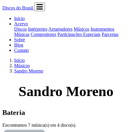
Discos do Brasil
Início
Acervo
Discos
Intérpretes
Arranjadores
Músicos
Instrumentos
Músicas
Compositores
Participações Especiais
Parcerias
Sobre
Blog
Contato
Início
Músicos
Sandro Moreno
Sandro Moreno
Bateria
Encontramos 7 música(s) em 4 disco(s).