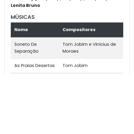
Lenita Bruno
MÚSICAS
Nome
Compositores
Soneto De
Tom Jobim e Vinícius de
Separação
Moraes
As Praias Desertas
Tom Jobim
Eu Sei Que Vou Te
Tom Jobim e Vinícius de
Amar
Moraes
Cai A Tarde
Tom Jobim