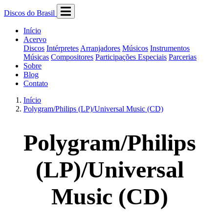
Discos do Brasil
Início
Acervo
Discos
Intérpretes
Arranjadores
Músicos
Instrumentos
Músicas
Compositores
Participações Especiais
Parcerias
Sobre
Blog
Contato
Início
Polygram/Philips (LP)/Universal Music (CD)
Polygram/Philips
(LP)/Universal
Music (CD)