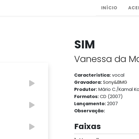
INÍCIO
ACE
SIM
Vanessa da M
Característica:
vocal
Gravadora:
Sony&BMG
Produtor:
Mário C./Kamal K
Formatos:
CD (2007)
Lançamento:
2007
Observação:
Faixas