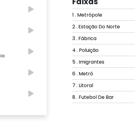
Faixas
1 . Metrópole
2 . Estação Do Norte
3 . Fábrica
4 . Poluição
tia
5 . Imigrantes
6 . Metrô
7 . Litoral
8 . Futebol De Bar