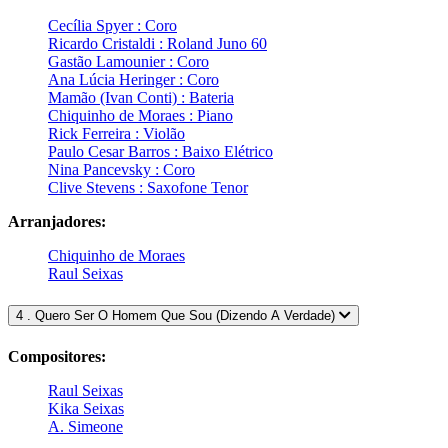
Cecília Spyer : Coro
Ricardo Cristaldi : Roland Juno 60
Gastão Lamounier : Coro
Ana Lúcia Heringer : Coro
Mamão (Ivan Conti) : Bateria
Chiquinho de Moraes : Piano
Rick Ferreira : Violão
Paulo Cesar Barros : Baixo Elétrico
Nina Pancevsky : Coro
Clive Stevens : Saxofone Tenor
Arranjadores:
Chiquinho de Moraes
Raul Seixas
4 . Quero Ser O Homem Que Sou (Dizendo A Verdade)
Compositores:
Raul Seixas
Kika Seixas
A. Simeone