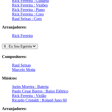
Rick Ferreira : Guitarra
Rick Ferreira : Violões
Rick Ferreira : Piano
Rick Ferreira : Coro
Raul Seixas : Coro
Arranjadores:
Rick Ferreira
8 . Eu Sou Egoísta
Compositores:
Raul Seixas
Marcelo Motta
Músicos:
Jurim Moreira : Bateria
Paulo Cesar Barros : Baixo Elétrico
Rick Ferreira : Violão
Ricardo Cristaldi : Roland Juno 60
Arranjadores: