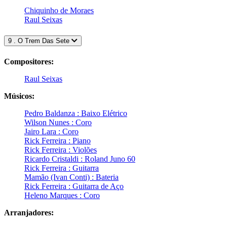
Chiquinho de Moraes
Raul Seixas
9 . O Trem Das Sete
Compositores:
Raul Seixas
Músicos:
Pedro Baldanza : Baixo Elétrico
Wilson Nunes : Coro
Jairo Lara : Coro
Rick Ferreira : Piano
Rick Ferreira : Violões
Ricardo Cristaldi : Roland Juno 60
Rick Ferreira : Guitarra
Mamão (Ivan Conti) : Bateria
Rick Ferreira : Guitarra de Aço
Heleno Marques : Coro
Arranjadores: