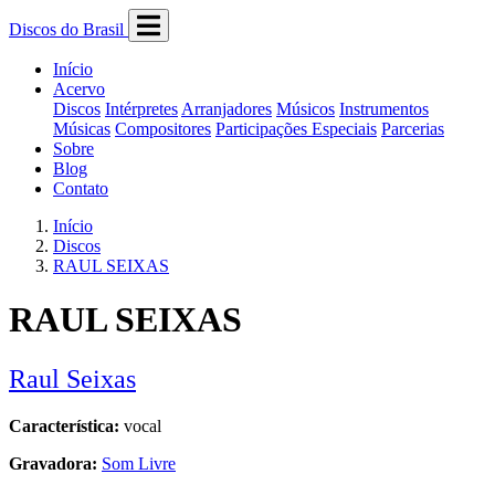
Discos do Brasil
Início
Acervo
Discos
Intérpretes
Arranjadores
Músicos
Instrumentos
Músicas
Compositores
Participações Especiais
Parcerias
Sobre
Blog
Contato
Início
Discos
RAUL SEIXAS
RAUL SEIXAS
Raul Seixas
Característica:
vocal
Gravadora:
Som Livre