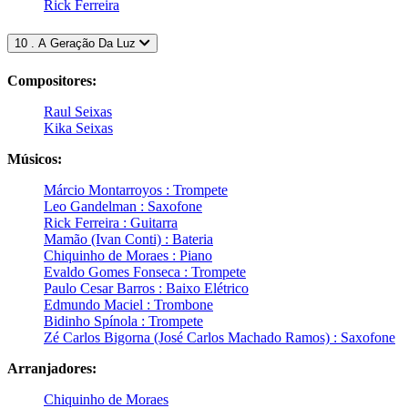
Rick Ferreira
10 . A Geração Da Luz
Compositores:
Raul Seixas
Kika Seixas
Músicos:
Márcio Montarroyos : Trompete
Leo Gandelman : Saxofone
Rick Ferreira : Guitarra
Mamão (Ivan Conti) : Bateria
Chiquinho de Moraes : Piano
Evaldo Gomes Fonseca : Trompete
Paulo Cesar Barros : Baixo Elétrico
Edmundo Maciel : Trombone
Bidinho Spínola : Trompete
Zé Carlos Bigorna (José Carlos Machado Ramos) : Saxofone
Arranjadores:
Chiquinho de Moraes