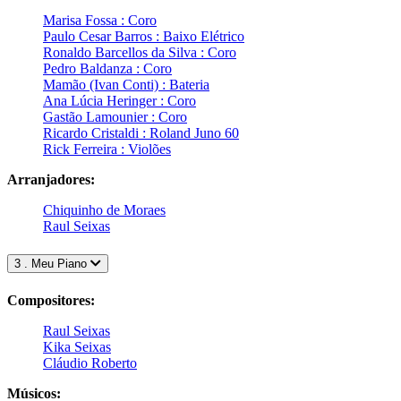
Marisa Fossa : Coro
Paulo Cesar Barros : Baixo Elétrico
Ronaldo Barcellos da Silva : Coro
Pedro Baldanza : Coro
Mamão (Ivan Conti) : Bateria
Ana Lúcia Heringer : Coro
Gastão Lamounier : Coro
Ricardo Cristaldi : Roland Juno 60
Rick Ferreira : Violões
Arranjadores:
Chiquinho de Moraes
Raul Seixas
3 . Meu Piano
Compositores:
Raul Seixas
Kika Seixas
Cláudio Roberto
Músicos: