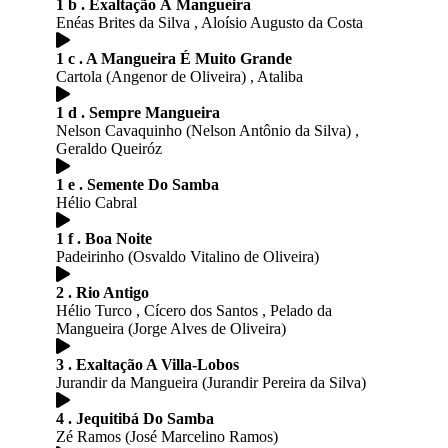
1 b . Exaltação À Mangueira
Enéas Brites da Silva , Aloísio Augusto da Costa
1 c . A Mangueira É Muito Grande
Cartola (Angenor de Oliveira) , Ataliba
1 d . Sempre Mangueira
Nelson Cavaquinho (Nelson Antônio da Silva) ,
Geraldo Queiróz
1 e . Semente Do Samba
Hélio Cabral
1 f . Boa Noite
Padeirinho (Osvaldo Vitalino de Oliveira)
2 . Rio Antigo
Hélio Turco , Cícero dos Santos , Pelado da
Mangueira (Jorge Alves de Oliveira)
3 . Exaltação A Villa-Lobos
Jurandir da Mangueira (Jurandir Pereira da Silva)
4 . Jequitibá Do Samba
Zé Ramos (José Marcelino Ramos)