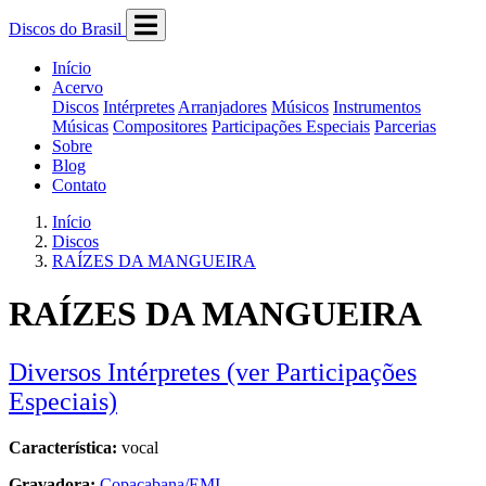
Discos do Brasil
Início
Acervo
Discos
Intérpretes
Arranjadores
Músicos
Instrumentos
Músicas
Compositores
Participações Especiais
Parcerias
Sobre
Blog
Contato
Início
Discos
RAÍZES DA MANGUEIRA
RAÍZES DA MANGUEIRA
Diversos Intérpretes (ver Participações
Especiais)
Característica:
vocal
Gravadora:
Copacabana/EMI