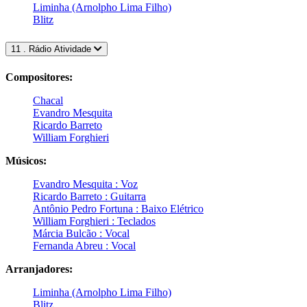
Liminha (Arnolpho Lima Filho)
Blitz
11 . Rádio Atividade
Compositores:
Chacal
Evandro Mesquita
Ricardo Barreto
William Forghieri
Músicos:
Evandro Mesquita : Voz
Ricardo Barreto : Guitarra
Antônio Pedro Fortuna : Baixo Elétrico
William Forghieri : Teclados
Márcia Bulcão : Vocal
Fernanda Abreu : Vocal
Arranjadores:
Liminha (Arnolpho Lima Filho)
Blitz