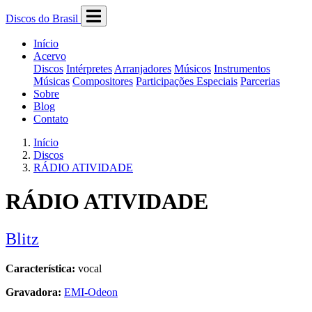
Discos do Brasil
Início
Acervo
Discos
Intérpretes
Arranjadores
Músicos
Instrumentos
Músicas
Compositores
Participações Especiais
Parcerias
Sobre
Blog
Contato
Início
Discos
RÁDIO ATIVIDADE
RÁDIO ATIVIDADE
Blitz
Característica:
vocal
Gravadora:
EMI-Odeon