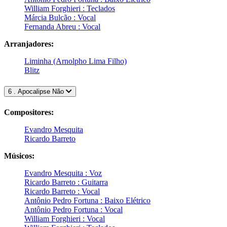
William Forghieri : Teclados
Márcia Bulcão : Vocal
Fernanda Abreu : Vocal
Arranjadores:
Liminha (Arnolpho Lima Filho)
Blitz
6 . Apocalipse Não
Compositores:
Evandro Mesquita
Ricardo Barreto
Músicos:
Evandro Mesquita : Voz
Ricardo Barreto : Guitarra
Ricardo Barreto : Vocal
Antônio Pedro Fortuna : Baixo Elétrico
Antônio Pedro Fortuna : Vocal
William Forghieri : Vocal