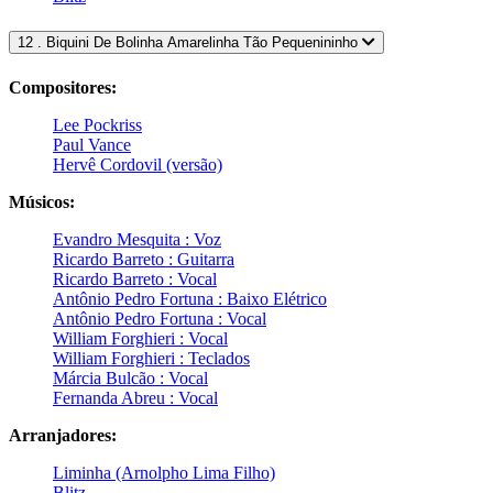
12 . Biquini De Bolinha Amarelinha Tão Pequenininho
Compositores:
Lee Pockriss
Paul Vance
Hervê Cordovil (versão)
Músicos:
Evandro Mesquita : Voz
Ricardo Barreto : Guitarra
Ricardo Barreto : Vocal
Antônio Pedro Fortuna : Baixo Elétrico
Antônio Pedro Fortuna : Vocal
William Forghieri : Vocal
William Forghieri : Teclados
Márcia Bulcão : Vocal
Fernanda Abreu : Vocal
Arranjadores:
Liminha (Arnolpho Lima Filho)
Blitz