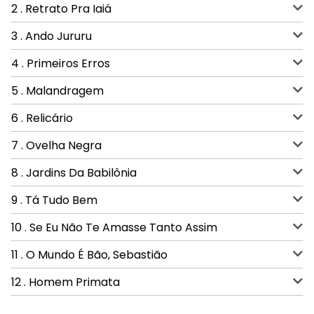
2 . Retrato Pra Iaiá
3 . Ando Jururu
4 . Primeiros Erros
5 . Malandragem
6 . Relicário
7 . Ovelha Negra
8 . Jardins Da Babilônia
9 . Tá Tudo Bem
10 . Se Eu Não Te Amasse Tanto Assim
11 . O Mundo É Bão, Sebastião
12 . Homem Primata