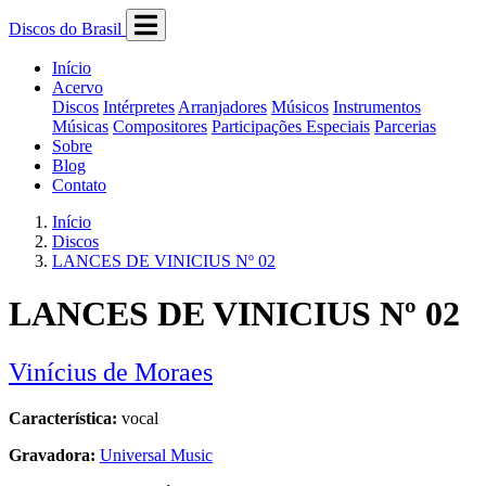
Discos do Brasil
Início
Acervo
Discos
Intérpretes
Arranjadores
Músicos
Instrumentos
Músicas
Compositores
Participações Especiais
Parcerias
Sobre
Blog
Contato
Início
Discos
LANCES DE VINICIUS Nº 02
LANCES DE VINICIUS Nº 02
Vinícius de Moraes
Característica:
vocal
Gravadora:
Universal Music