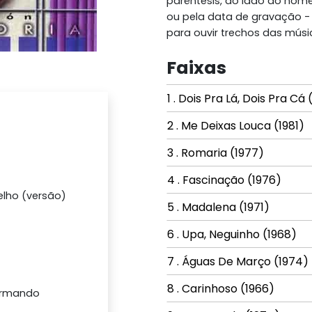
parêntesis, ao lado do nome 
ou pela data de gravação - 
para ouvir trechos das músi
Faixas
1 . Dois Pra Lá, Dois Pra Cá
2 . Me Deixas Louca (1981)
3 . Romaria (1977)
4 . Fascinação (1976)
lho (versão)
5 . Madalena (1971)
6 . Upa, Neguinho (1968)
7 . Águas De Março (1974)
8 . Carinhoso (1966)
, Armando