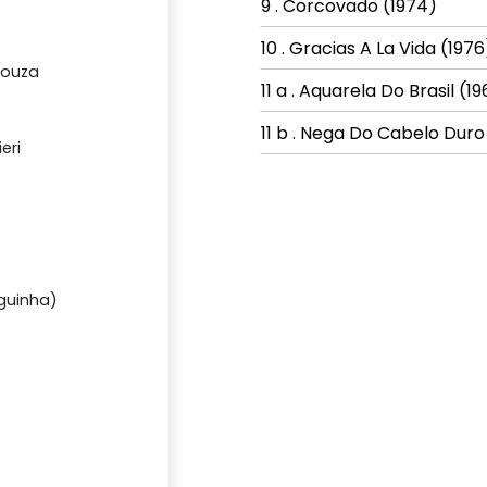
9 . Corcovado (1974)
10 . Gracias A La Vida (1976
Souza
11 a . Aquarela Do Brasil (1
11 b . Nega Do Cabelo Duro
eri
aguinha)