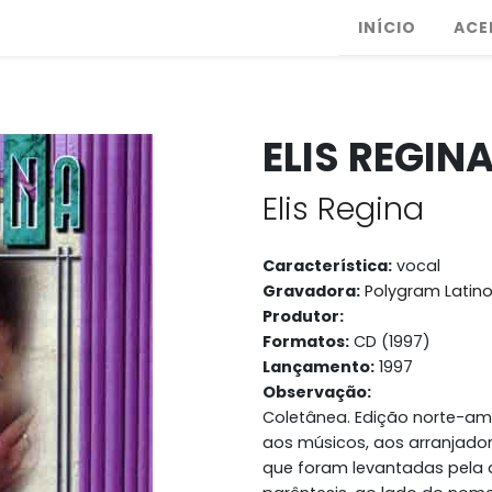
INÍCIO
ACE
ELIS REGINA
Elis Regina
Característica:
vocal
Gravadora:
Polygram Latino
Produtor:
Formatos:
CD (1997)
Lançamento:
1997
Observação:
Coletânea. Edição norte-ame
aos músicos, aos arranjador
que foram levantadas pela a