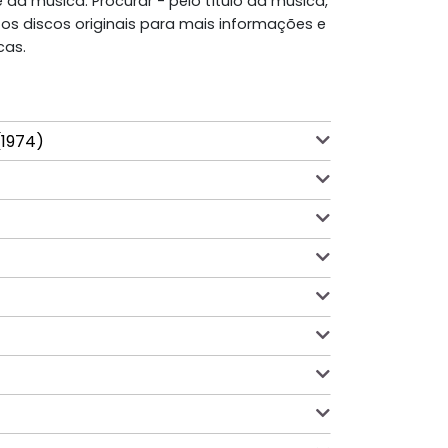
da música. Procurar - pelo título da música,
os discos originais para mais informações e
cas.
 (1974)