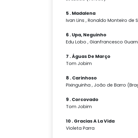
5 . Madalena
Ivan Lins , Ronaldo Monteiro de 
6 . Upa, Neguinho
Edu Lobo , Gianfrancesco Guarni
7 . Águas De Março
Tom Jobim
8 . Carinhoso
Pixinguinha , João de Barro (Br
9 . Corcovado
Tom Jobim
10 . Gracias A La Vida
Violeta Parra