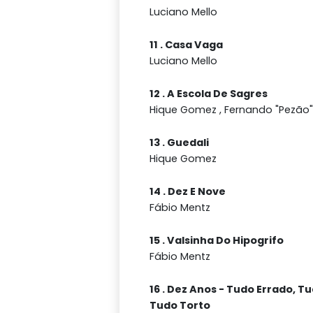
Luciano Mello
11 . Casa Vaga
Luciano Mello
12 . A Escola De Sagres
Hique Gomez , Fernando "Pezão
13 . Guedali
Hique Gomez
14 . Dez E Nove
Fábio Mentz
15 . Valsinha Do Hipogrifo
Fábio Mentz
16 . Dez Anos - Tudo Errado, Tu
Tudo Torto