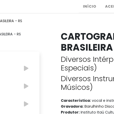
INÍCIO
ACE
SILEIRA - RS
CARTOGRAF
BRASILEIRA
Diversos Intérp
Especiais)
Diversos Instr
Músicos)
Característica:
vocal e ins
Gravadora:
Barulhinho Disco
Produtor:
Instituto Itaú Cu