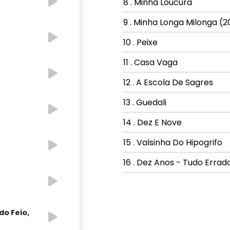
8 . Minha Loucura
9 . Minha Longa Milonga (
10 . Peixe
11 . Casa Vaga
"
12 . A Escola De Sagres
13 . Guedali
14 . Dez E Nove
15 . Valsinha Do Hipogrifo
16 . Dez Anos - Tudo Errad
do Feio,