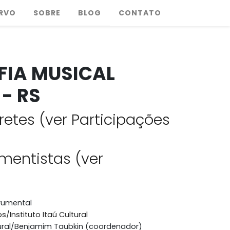
RVO
SOBRE
BLOG
CONTATO
IA MUSICAL
 - RS
retes (ver Participações
umentistas (ver
trumental
s/Instituto Itaú Cultural
ltural/Benjamim Taubkin (coordenador)