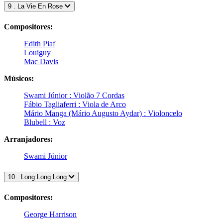
9 . La Vie En Rose
Compositores:
Edith Piaf
Louiguy
Mac Davis
Músicos:
Swami Júnior : Violão 7 Cordas
Fábio Tagliaferri : Viola de Arco
Mário Manga (Mário Augusto Aydar) : Violoncelo
Blubell : Voz
Arranjadores:
Swami Júnior
10 . Long Long Long
Compositores:
George Harrison