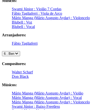
Músicos:
Swami Júnior : Violão 7 Cordas
Fábio Tagliaferri : Viola de Arco
Mário Manga (Mário Augusto Aydar) : Violoncelo
Blubell : Voz
Blubell : Vocal
Arranjadores:
Fábio Tagliaferri
6 . Ben
Compositores:
Walter Scharf
Don Black
Músicos:
Mário Manga (Mário Augusto Aydar) : Violão
Mário Manga (Mário Augusto Aydar) : Vocal
Mário Manga (Mário Augusto Aydar) : Violoncelo
Swami Júnior : Baixo Freetless