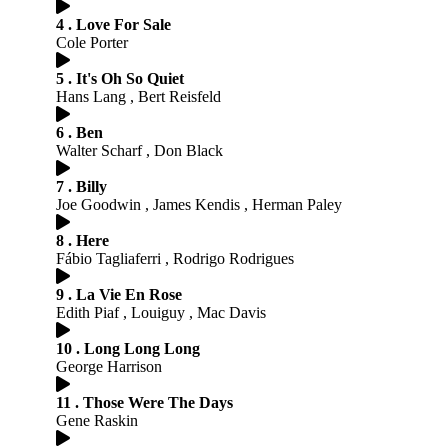
4 . Love For Sale
Cole Porter
5 . It's Oh So Quiet
Hans Lang , Bert Reisfeld
6 . Ben
Walter Scharf , Don Black
7 . Billy
Joe Goodwin , James Kendis , Herman Paley
8 . Here
Fábio Tagliaferri , Rodrigo Rodrigues
9 . La Vie En Rose
Edith Piaf , Louiguy , Mac Davis
10 . Long Long Long
George Harrison
11 . Those Were The Days
Gene Raskin