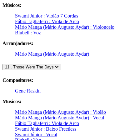
Músicos:
Swami Júnior : Violão 7 Cordas
Fábio Tagliaferri : Viola de Arco
Mário Manga (Mário Augusto Aydar) : Violoncelo
Blubell : Voz
Arranjadores:
Mário Manga (Mário Augusto Aydar)
11 . Those Were The Days
Compositores:
Gene Raskin
Músicos:
Mário Manga (Mário Augusto Aydar) : Violão
Mário Manga (Mário Augusto Aydar) : Vocal
Fábio Tagliaferri : Viola de Arco
Swami Júnior : Baixo Freetless
Swami Júnior : Vocal