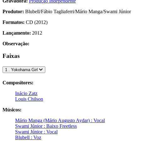
Gravadora:
Produção Independente
Produtor:
Blubell/Fábio Tagliaferri/Mário Manga/Swami Júnior
Formatos:
CD (2012)
Lançamento:
2012
Observação:
Faixas
1 . Yokohama Girl
Compositores:
Inácio Zatz
Louis Chilson
Músicos:
Mário Manga (Mário Augusto Aydar) : Vocal
Swami Júnior : Baixo Freetless
Swami Júnior : Vocal
Blubell : Voz