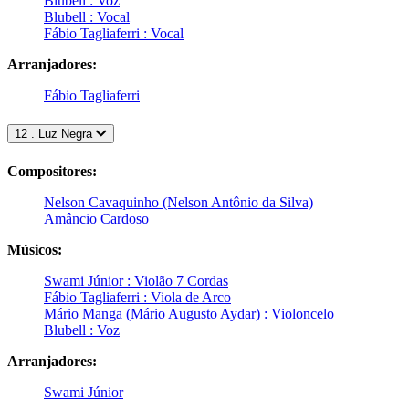
Blubell : Voz
Blubell : Vocal
Fábio Tagliaferri : Vocal
Arranjadores:
Fábio Tagliaferri
12 . Luz Negra
Compositores:
Nelson Cavaquinho (Nelson Antônio da Silva)
Amâncio Cardoso
Músicos:
Swami Júnior : Violão 7 Cordas
Fábio Tagliaferri : Viola de Arco
Mário Manga (Mário Augusto Aydar) : Violoncelo
Blubell : Voz
Arranjadores:
Swami Júnior