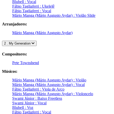
Blubell : Vocal
Fábio Tagliaferri : Ukelelê
Fábio Tagliaferri : Vocal
Mário Manga (Mário Augusto Aydar) : Violão Slide
Arranjadores:
Mário Manga (Mário Augusto Aydar)
2 . My Generation
Compositores:
Pete Townshend
Músicos:
Mário Manga (Mário Augusto Aydar) : Violão
Mário Manga (Mário Augusto Aydar) : Vocal
Fábio Tagliaferri : Viola de Arco
Mário Manga (Mário Augusto Aydar) : Violoncelo
Swami Júnior : Baixo Freetless
Swami Júnior : Vocal
Blubell : Voz
Fábio Tagliaferri : Vocal