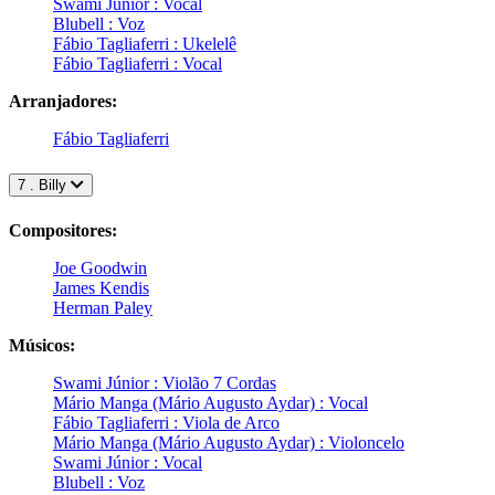
Swami Júnior : Vocal
Blubell : Voz
Fábio Tagliaferri : Ukelelê
Fábio Tagliaferri : Vocal
Arranjadores:
Fábio Tagliaferri
7 . Billy
Compositores:
Joe Goodwin
James Kendis
Herman Paley
Músicos:
Swami Júnior : Violão 7 Cordas
Mário Manga (Mário Augusto Aydar) : Vocal
Fábio Tagliaferri : Viola de Arco
Mário Manga (Mário Augusto Aydar) : Violoncelo
Swami Júnior : Vocal
Blubell : Voz