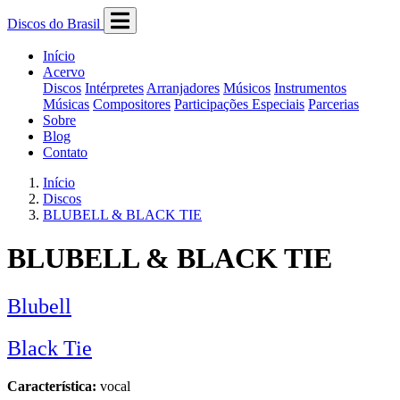
Discos do Brasil
Início
Acervo
Discos
Intérpretes
Arranjadores
Músicos
Instrumentos
Músicas
Compositores
Participações Especiais
Parcerias
Sobre
Blog
Contato
Início
Discos
BLUBELL & BLACK TIE
BLUBELL & BLACK TIE
Blubell
Black Tie
Característica:
vocal