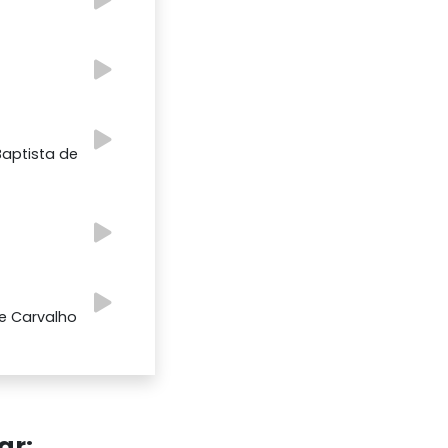
Baptista de
de Carvalho
ar: