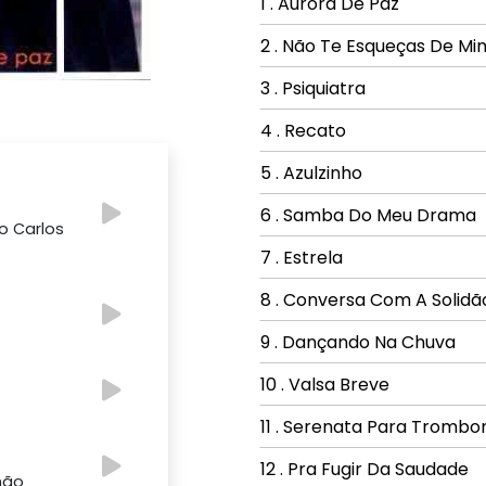
1 . Aurora De Paz
2 . Não Te Esqueças De Mi
3 . Psiquiatra
4 . Recato
5 . Azulzinho
6 . Samba Do Meu Drama
o Carlos
7 . Estrela
8 . Conversa Com A Solidã
9 . Dançando Na Chuva
10 . Valsa Breve
11 . Serenata Para Trombo
12 . Pra Fugir Da Saudade
hão