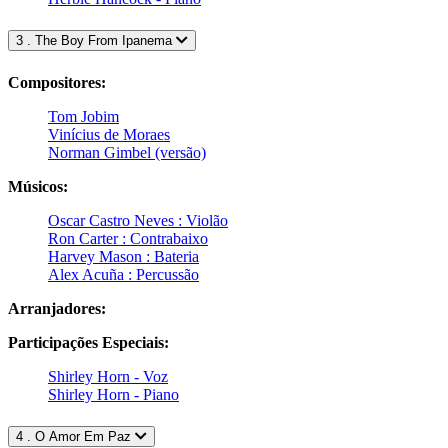
3 . The Boy From Ipanema
Compositores:
Tom Jobim
Vinícius de Moraes
Norman Gimbel (versão)
Músicos:
Oscar Castro Neves : Violão
Ron Carter : Contrabaixo
Harvey Mason : Bateria
Alex Acuña : Percussão
Arranjadores:
Participações Especiais:
Shirley Horn - Voz
Shirley Horn - Piano
4 . O Amor Em Paz