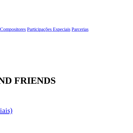
Compositores
Participações Especiais
Parcerias
ND FRIENDS
iais)