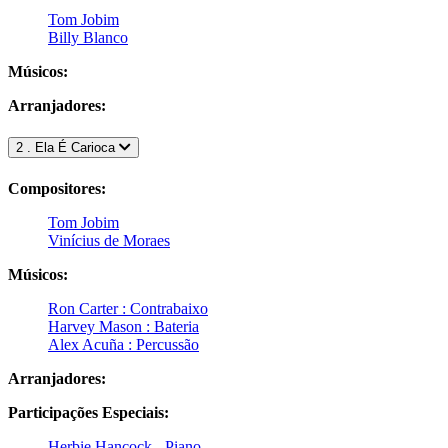
Tom Jobim
Billy Blanco
Músicos:
Arranjadores:
2 . Ela É Carioca
Compositores:
Tom Jobim
Vinícius de Moraes
Músicos:
Ron Carter : Contrabaixo
Harvey Mason : Bateria
Alex Acuña : Percussão
Arranjadores:
Participações Especiais:
Herbie Hancock - Piano