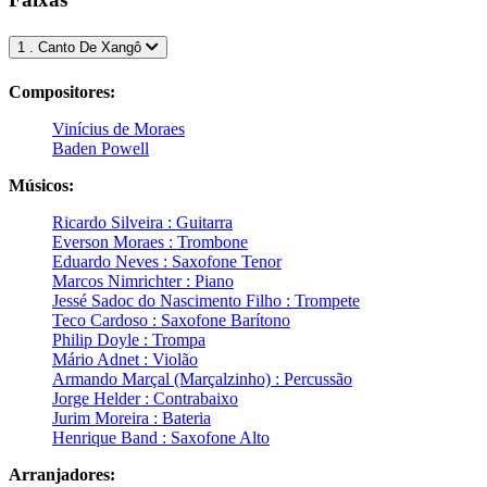
1 . Canto De Xangô
Compositores:
Vinícius de Moraes
Baden Powell
Músicos:
Ricardo Silveira : Guitarra
Everson Moraes : Trombone
Eduardo Neves : Saxofone Tenor
Marcos Nimrichter : Piano
Jessé Sadoc do Nascimento Filho : Trompete
Teco Cardoso : Saxofone Barítono
Philip Doyle : Trompa
Mário Adnet : Violão
Armando Marçal (Marçalzinho) : Percussão
Jorge Helder : Contrabaixo
Jurim Moreira : Bateria
Henrique Band : Saxofone Alto
Arranjadores: