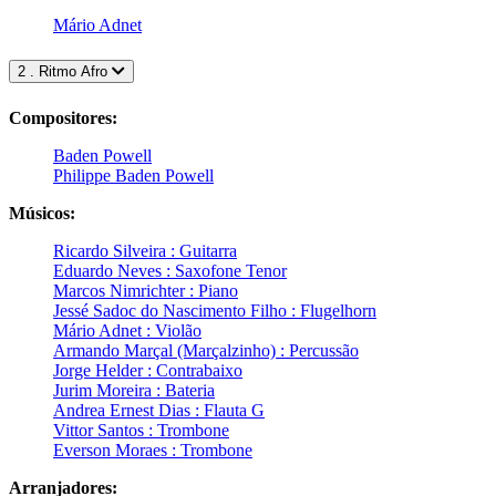
Mário Adnet
2 . Ritmo Afro
Compositores:
Baden Powell
Philippe Baden Powell
Músicos:
Ricardo Silveira : Guitarra
Eduardo Neves : Saxofone Tenor
Marcos Nimrichter : Piano
Jessé Sadoc do Nascimento Filho : Flugelhorn
Mário Adnet : Violão
Armando Marçal (Marçalzinho) : Percussão
Jorge Helder : Contrabaixo
Jurim Moreira : Bateria
Andrea Ernest Dias : Flauta G
Vittor Santos : Trombone
Everson Moraes : Trombone
Arranjadores: