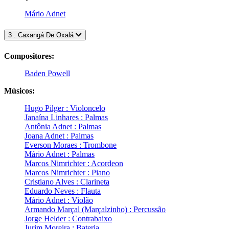
Mário Adnet
3 . Caxangá De Oxalá
Compositores:
Baden Powell
Músicos:
Hugo Pilger : Violoncelo
Janaína Linhares : Palmas
Antônia Adnet : Palmas
Joana Adnet : Palmas
Everson Moraes : Trombone
Mário Adnet : Palmas
Marcos Nimrichter : Acordeon
Marcos Nimrichter : Piano
Cristiano Alves : Clarineta
Eduardo Neves : Flauta
Mário Adnet : Violão
Armando Marçal (Marçalzinho) : Percussão
Jorge Helder : Contrabaixo
Jurim Moreira : Bateria