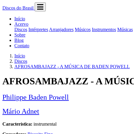
Discos do Brasil
Início
Acervo
Discos
Intérpretes
Arranjadores
Músicos
Instrumentos
Músicas
Sobre
Blog
Contato
Início
Discos
AFROSAMBAJAZZ - A MÚSICA DE BADEN POWELL
AFROSAMBAJAZZ - A MÚSI
Philippe Baden Powell
Mário Adnet
Característica:
instrumental