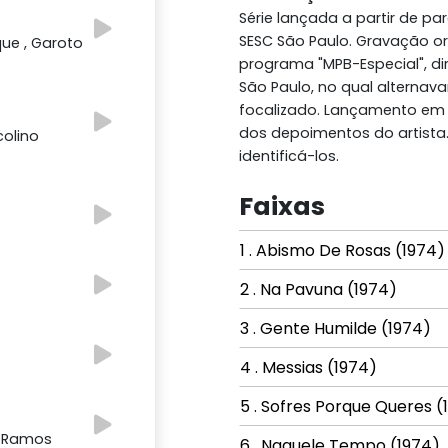
Série lançada a partir de pa
SESC São Paulo. Gravação or
que , Garoto
programa "MPB-Especial", di
São Paulo, no qual alterna
focalizado. Lançamento em
dos depoimentos do artista.
colino
identificá-los.
Faixas
1 . Abismo De Rosas (1974)
2 . Na Pavuna (1974)
3 . Gente Humilde (1974)
4 . Messias (1974)
5 . Sofres Porque Queres (
a Ramos
6 . Naquele Tempo (1974)