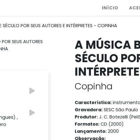
INÍCIO
ACE
TE SÉCULO POR SEUS AUTORES E INTÉRPRETES - COPINHA
A MÚSICA B
SÉCULO POR
INTÉRPRETE
Copinha
Característica:
instrumenta
Gravadora:
SESC São Paulo
Produtor:
J. C. Botezelli (Pel
ngues) ,
Formatos:
CD (2000)
ero
Lançamento:
2000
Observação: