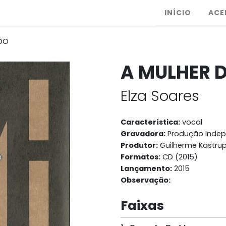
INÍCIO
ACE
NDO
A MULHER 
Elza Soares
Característica:
vocal
Gravadora:
Produção Inde
Produtor:
Guilherme Kastru
Formatos:
CD (2015)
Lançamento:
2015
Observação:
Faixas