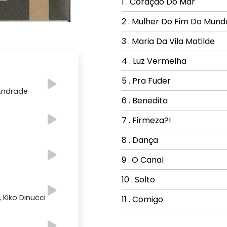
1 . Coração Do Mar
2 . Mulher Do Fim Do Mund
3 . Maria Da Vila Matilde
4 . Luz Vermelha
5 . Pra Fuder
 Andrade
6 . Benedita
7 . Firmeza?!
8 . Dança
9 . O Canal
10 . Solto
Kiko Dinucci
11 . Comigo