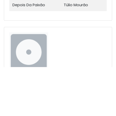
Depois Da Paixão
Túlio Mourão
TEIA DE RENDA
Formato(s):
CD (1989)
Túlio Mourão
MÚSICAS
Nome
Compositores