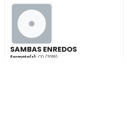
SAMBAS ENREDOS
Formato(s):
CD (2019)
Ana Guanabara
MÚSICAS
Nome
Compositores
A Criação Do
Neguinho da Beija-Flor, Gilson
Mundo Na
Dr e Mazinho (Ildemar
Tradição
Marques dos Santos Filho)
Nagô