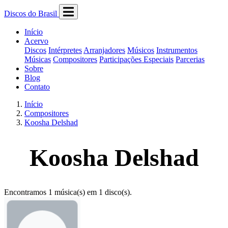
Discos do Brasil
Início
Acervo
Discos
Intérpretes
Arranjadores
Músicos
Instrumentos
Músicas
Compositores
Participações Especiais
Parcerias
Sobre
Blog
Contato
Início
Compositores
Koosha Delshad
Koosha Delshad
Encontramos 1 música(s) em 1 disco(s).