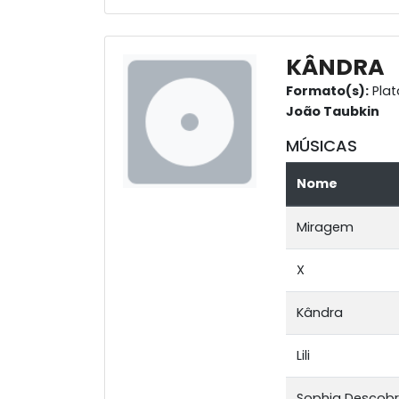
KÂNDRA
Formato(s):
Plat
João Taubkin
MÚSICAS
Nome
Miragem
X
Kândra
Lili
Sophia Descob