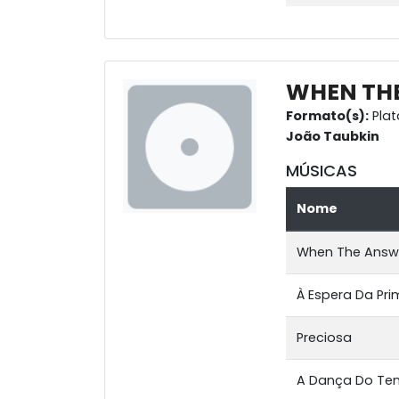
WHEN THE
Formato(s):
Plat
João Taubkin
MÚSICAS
Nome
When The Answe
À Espera Da Prim
Preciosa
A Dança Do T