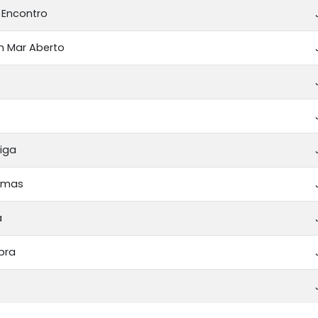
 Encontro
 Mar Aberto
iga
Almas
a
bra