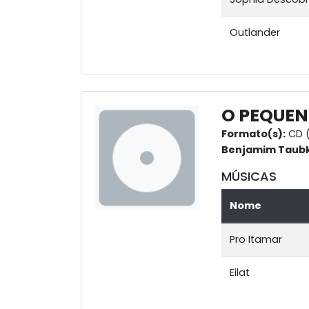
Outlander
O PEQUEN
Formato(s):
CD (
Benjamim Taubki
MÚSICAS
Nome
Pro Itamar
Eilat