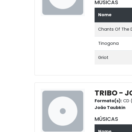
MÚSICAS
Nome
Chants Of The 
Tinogona
Griot
TRIBO - 
Formato(s):
CD (
João Taubkin
MÚSICAS
Nome