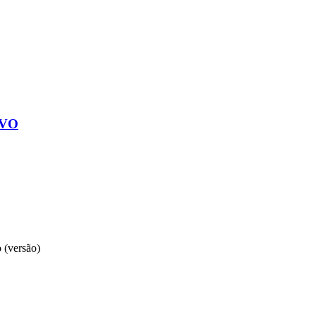
IVO
 (versão)