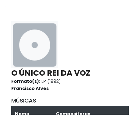
O ÚNICO REI DA VOZ
Formato(s):
LP (1992)
Francisco Alves
MÚSICAS
Nome
Compositores
Lágrimas De
Agustín Lara e Haroldo
Sangue
Barbosa (versão)