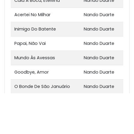
Cala A Boca, Etelvina
Nando Duarte
Acertei No Milhar
Nando Duarte
Inimigo Do Batente
Nando Duarte
Papai, Não Vai
Nando Duarte
Mundo Às Avessas
Nando Duarte
Goodbye, Amor
Nando Duarte
O Bonde De São Januário
Nando Duarte
Pertinho Do Céu
Nando Duarte
E O 56 Não Veio
Nando Duarte
Cadê A Jane?
Nando Duarte