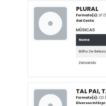
PLURAL
Formato(s):
LP (
Gal Costa
MÚSICAS
Nome
Brilho De Beleza
Zanzando
TAL PAI, 
Formato(s):
CD (
Diversos Intérpr