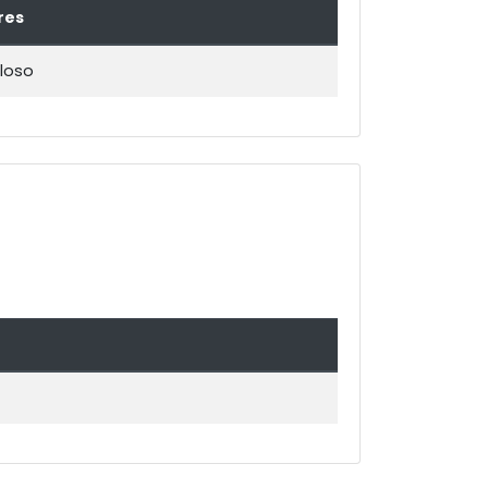
res
loso