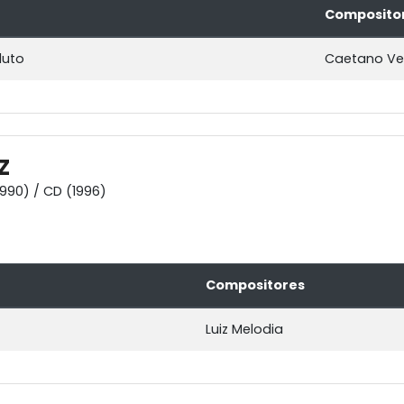
Composito
luto
Caetano Ve
Z
1990) / CD (1996)
Compositores
Luiz Melodia