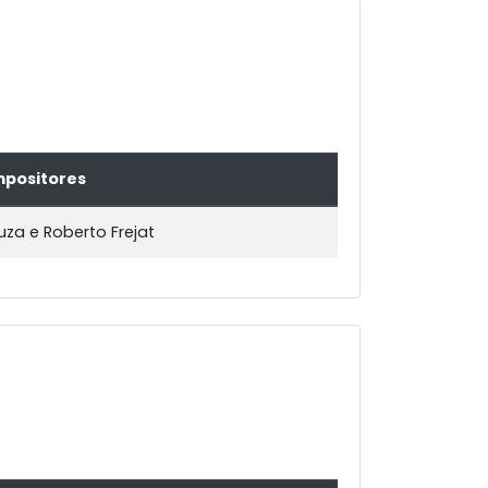
positores
za e Roberto Frejat