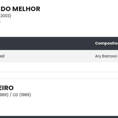
 DO MELHOR
(2003)
a
Composito
sil
Ary Barroso
EIRO
1989) / CD (1989)