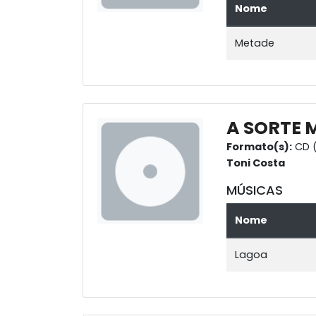
Nome
Metade
A SORTE 
Formato(s):
CD (
Toni Costa
MÚSICAS
Nome
Lagoa