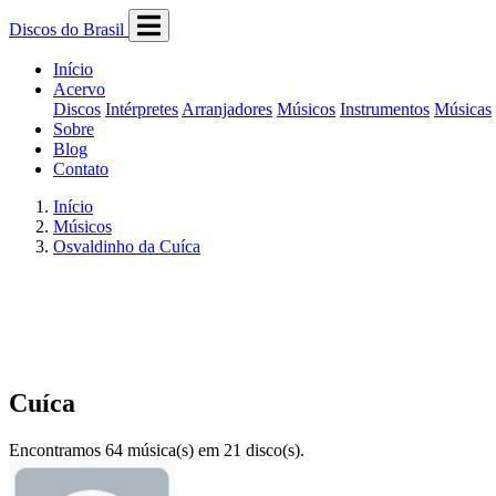
Discos do Brasil
Início
Acervo
Discos
Intérpretes
Arranjadores
Músicos
Instrumentos
Músicas
Sobre
Blog
Contato
Início
Músicos
Osvaldinho da Cuíca
Cuíca
Encontramos 64 música(s) em 21 disco(s).