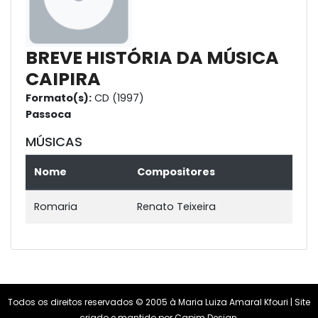
BREVE HISTÓRIA DA MÚSICA
CAIPIRA
Formato(s):
CD (1997)
Passoca
MÚSICAS
Nome
Compositores
Romaria
Renato Teixeira
Todos os direitos reservados © 2005 à Maria Luiza Amaral Kfouri | Site
criado e mantido por
Capim Design
.