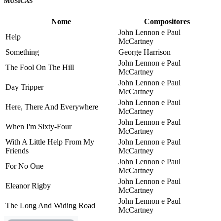
MÚSICAS
Nome
Compositores
John Lennon e Paul
Help
McCartney
Something
George Harrison
John Lennon e Paul
The Fool On The Hill
McCartney
John Lennon e Paul
Day Tripper
McCartney
John Lennon e Paul
Here, There And Everywhere
McCartney
John Lennon e Paul
When I'm Sixty-Four
McCartney
With A Little Help From My
John Lennon e Paul
Friends
McCartney
John Lennon e Paul
For No One
McCartney
John Lennon e Paul
Eleanor Rigby
McCartney
John Lennon e Paul
The Long And Widing Road
McCartney