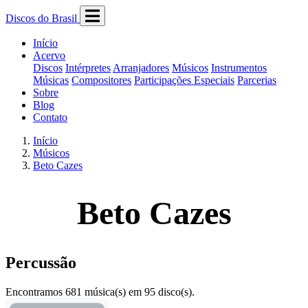
Discos do Brasil
Início
Acervo
Discos
Intérpretes
Arranjadores
Músicos
Instrumentos
Músicas
Compositores
Participações Especiais
Parcerias
Sobre
Blog
Contato
Início
Músicos
Beto Cazes
Beto Cazes
Percussão
Encontramos 681 música(s) em 95 disco(s).