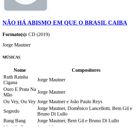
NÃO HÁ ABISMO EM QUE O BRASIL CAIBA
Formato(s):
CD (2019)
Jorge Mautner
MÚSICAS
Nome
Compositores
Ruth Rainha
Jorge Mautner
Cigana
Ouro E Prata Na
Jorge Mautner
Mão
Ou Vey, Ou Vey
Jorge Mautner e João Paulo Reys
Jorge Mautner, Domênico Lancellotti, Bem Gil e
Segredo
Bruno Di Lullo
Bang Bang
Jorge Mautner, Bem Gil e Bruno Di Lullo
Marielle Franco
Jorge Mautner
Catulina
Jorge Mautner e Afonso Henriques