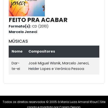
FEITO PRA ACABAR
Formato(s):
CD (2010)
Marcelo Jeneci
MÚSICAS
Nome
Compositores
Dar-
José Miguel Wisnik, Marcelo Jeneci,
te-ei
Helder Lopes e Verônica Pessoa
Todos os direitos reservados © 2005 à Maria Luiza Amaral Kfouri | Site
criado e mantido por
Capim Design
.