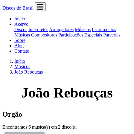
Discos do Brasil
Início
Acervo
Discos
Intérpretes
Arranjadores
Músicos
Instrumentos
Músicas
Compositores
Participações Especiais
Parcerias
Sobre
Blog
Contato
Início
Músicos
João Rebouças
João Rebouças
Órgão
Encontramos 6 música(s) em 2 disco(s).