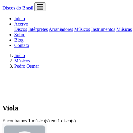
Discos do Brasil
Início
Acervo
Discos
Intérpretes
Arranjadores
Músicos
Instrumentos
Músicas
Sobre
Blog
Contato
Início
Músicos
Pedro Osmar
Viola
Encontramos 1 música(s) em 1 disco(s).