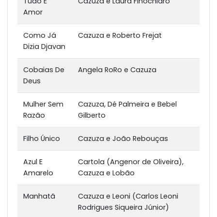
Tudo É
Cazuza e Laura Finochiaro
Amor
Como Já
Cazuza e Roberto Frejat
Dizia Djavan
Cobaias De
Angela RoRo e Cazuza
Deus
Mulher Sem
Cazuza, Dé Palmeira e Bebel
Razão
Gilberto
Filho Único
Cazuza e João Rebouças
Azul E
Cartola (Angenor de Oliveira),
Amarelo
Cazuza e Lobão
Manhatã
Cazuza e Leoni (Carlos Leoni
Rodrigues Siqueira Júnior)