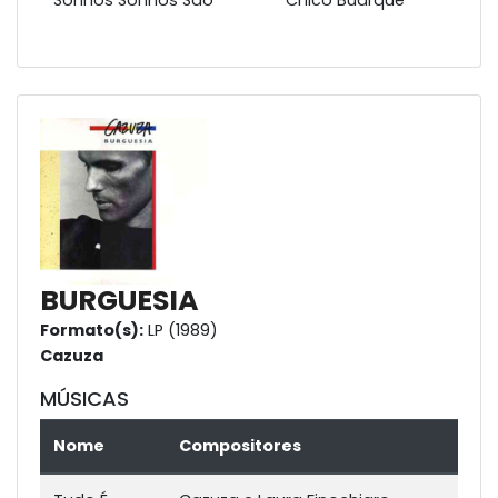
Sonhos Sonhos São
Chico Buarque
BURGUESIA
Formato(s):
LP (1989)
Cazuza
MÚSICAS
Nome
Compositores