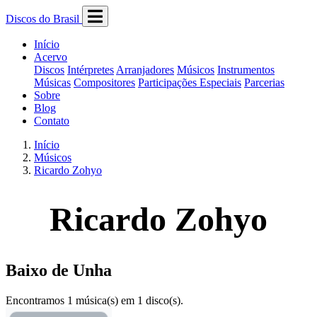
Discos do Brasil
Início
Acervo
Discos
Intérpretes
Arranjadores
Músicos
Instrumentos
Músicas
Compositores
Participações Especiais
Parcerias
Sobre
Blog
Contato
Início
Músicos
Ricardo Zohyo
Ricardo Zohyo
Baixo de Unha
Encontramos 1 música(s) em 1 disco(s).