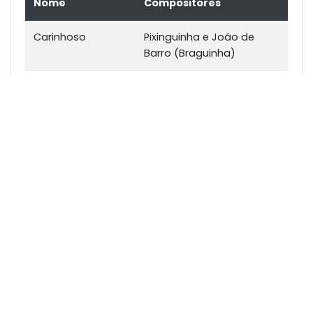
Nome
Compositores
Carinhoso
Pixinguinha e João de
Barro (Braguinha)
Tanto Canto
Léa Freire e Cláudia Ferrete
A Marcha Dos
Mané Silveira
Sons
Kenoma [21 de
Teco Cardoso
Abril de 1500]