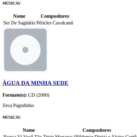
MÚSICAS
Nome
Compositores
Ser De Sagitário
Péricles Cavalcanti
ÁGUA DA MINHA SEDE
Formato(s):
CD (2000)
Zeca Pagodinho
MÚSICAS
Nome
Compositores
Nunca Vi Você Tão Triste
Monarco (Hildemar Diniz) e Alcino Corrê