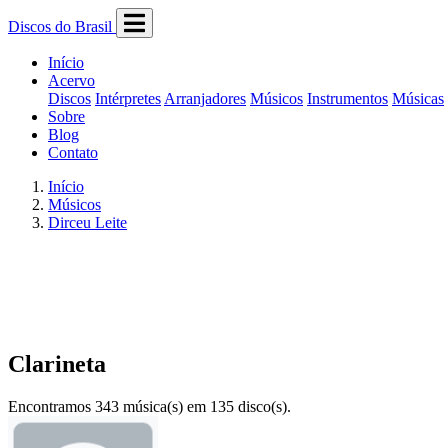
Discos do Brasil
Início
Acervo
Discos
Intérpretes
Arranjadores
Músicos
Instrumentos
Músicas
Sobre
Blog
Contato
Início
Músicos
Dirceu Leite
Clarineta
Encontramos 343 música(s) em 135 disco(s).