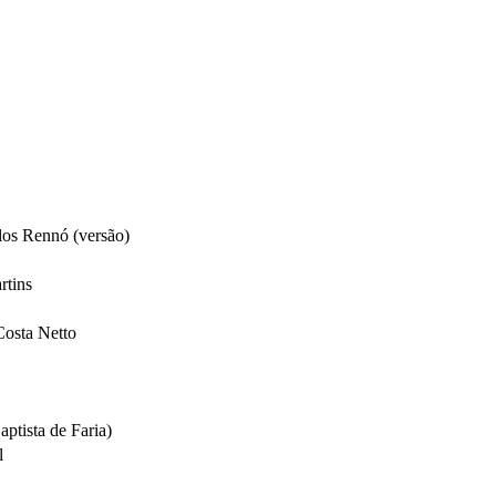
los Rennó (versão)
rtins
Costa Netto
ptista de Faria)
l