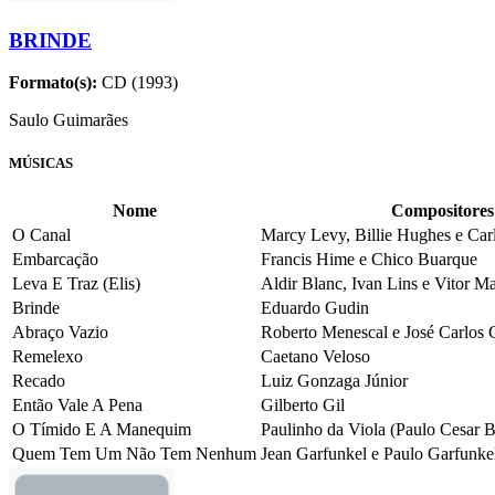
BRINDE
Formato(s):
CD (1993)
Saulo Guimarães
MÚSICAS
Nome
Compositores
O Canal
Marcy Levy, Billie Hughes e Car
Embarcação
Francis Hime e Chico Buarque
Leva E Traz (Elis)
Aldir Blanc, Ivan Lins e Vitor Ma
Brinde
Eduardo Gudin
Abraço Vazio
Roberto Menescal e José Carlos 
Remelexo
Caetano Veloso
Recado
Luiz Gonzaga Júnior
Então Vale A Pena
Gilberto Gil
O Tímido E A Manequim
Paulinho da Viola (Paulo Cesar Ba
Quem Tem Um Não Tem Nenhum
Jean Garfunkel e Paulo Garfunke